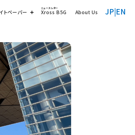
JP
|
EN
ワイトペーパー
Xross B5G
About Us