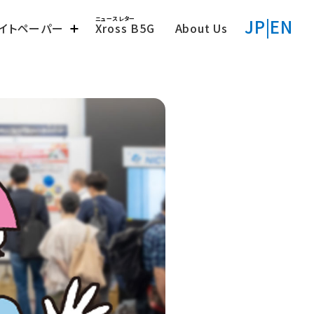
JP
|
EN
ワイトペーパー
Xross B5G
About Us