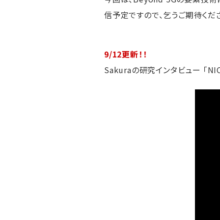
信予定ですので、乞うご期待くだ
9/12更新！！
Sakuraの研究インタビュー 「N